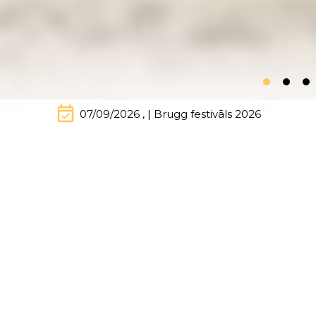
event_available
07/09/2026 , | Brugg festivāls 2026
‘Katrs veiksmīgs
koncerts, nākamā diena