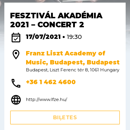
FESZTIVÁL AKADÉMIA
2021 – CONCERT 2
event_available
17/07/2021 •
19:30
location_on
Franz Liszt Academy of
Music, Budapest, Budapest
Budapest, Liszt Ferenc tér 8, 1061 Hungary
phone
+36 1 462 4600
language
http://www.lfze.hu/
BIĻETES