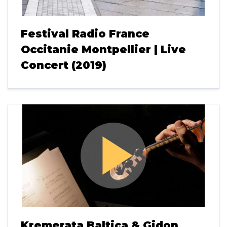
Festival Radio France
Occitanie Montpellier | Live
Concert (2019)
play_arrow
Kremerata Baltica & Gidon