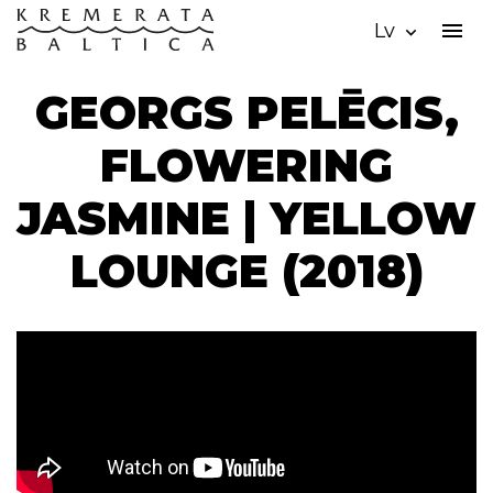
menu
Lv
expand_more
GEORGS PELĒCIS,
FLOWERING
JASMINE | YELLOW
LOUNGE (2018)