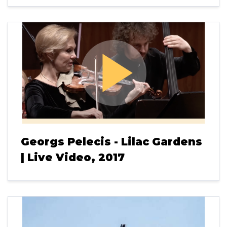
play_arrow
Georgs Pelecis - Lilac Gardens
| Live Video, 2017