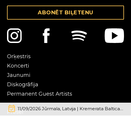
ABONĒT BIĻETENU
Orķestris
Koncerti
Jaunumi
Diskogrāfija
Permanent Guest Artists
event_available
11/09/2026 Jūrmala, Latvija | Kremerata Baltica Jubilejas Festivāls
Presei
Kontakti
Mērķi un Finanšu pārskati