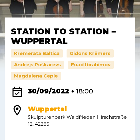
STATION TO STATION –
WUPPERTAL
Kremerata Baltica
Gidons Krēmers
Andrejs Puškarevs
Fuad Ibrahimov
Magdalena Ceple
event_available
30/09/2022 •
18:00
location_on
Wuppertal
Skulpturenpark Waldfrieden Hirschstraße
12, 42285