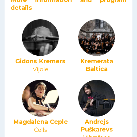
More information and program
details
Gidons Krēmers
Kremerata
Baltica
Vijole
Magdalena Ceple
Andrejs
Puškarevs
Čells